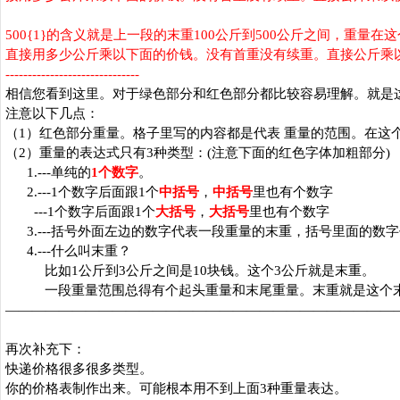
500{1}
的含义就是上一段的末重
100
公斤到
500
公斤之间，重量在这
直接用多少公斤乘以下面的价钱。没有首重没有续重。直接公斤乘
------------------------------
相信您看到这里。对于绿色部分和红色部分都比较容易理解。就是
注意以下几点：
（
1
）红色部分重量。格子里写的内容都是代表 重量的范围。在这
（
2
）重量的表达式只有
3
种类型：
(
注意下面的红色字体加粗部分
)
1.---
单纯的
1
个数字
。
2.---1
个数字后面跟
1
个
中括号
，
中括号
里也有个数字
---1
个数字后面跟
1
个
大括号
，
大括号
里也有个数字
3.---
括号外面左边的数字代表一段重量的末重，括号里面的数字
4.---
什么叫末重？
比如
1
公斤到
3
公斤之间是
10
块钱。这个
3
公斤就是末重。
一段重量范围总得有个起头重量和末尾重量。末重就是这个
—————————————————————————————
再次补充下：
快递价格很多很多类型。
你的价格表制作出来。可能根本用不到上面
3
种重量表达。