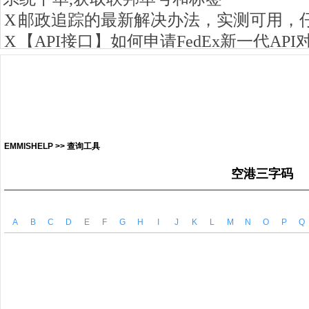
EMMISHELP >> 查询工具
空港三字码
A
B
C
D
E
F
G
H
I
J
K
L
M
N
O
P
Q